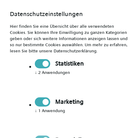
Datenschutzeinstellungen
Hier finden Sie eine Übersicht über alle verwendeten
Cookies. Sie können Ihre Einwilligung zu ganzen Kategorien
geben oder sich weitere Informationen anzeigen lassen und
so nur bestimmte Cookies auswählen.
Um mehr zu erfahren,
lesen Sie bitte unsere
Datenschutzerklärung
.
Jetzt Mitglied werden
Statistiken
↓
2
Anwendungen
Jetzt Teil des Talent Networks
werden
Marketing
Immer auf dem Laufenden über neue Events,
↓
1
Anwendung
aktuelle News und passende Jobs bleiben.
Bitte Anrede wählen
*