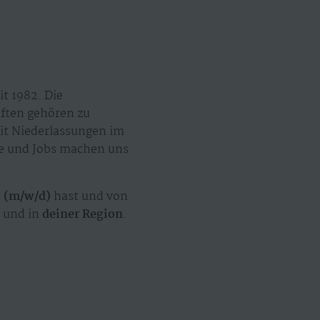
t 1982. Die
äften gehören zu
mit Niederlassungen im
ze und Jobs machen uns
t (m/w/d)
hast und von
t
und in
deiner Region
.