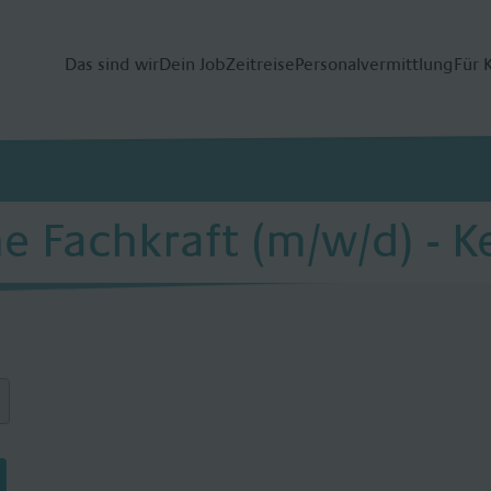
Das sind wir
Dein Job
Zeitreise
Personalvermittlung
Für 
he Fachkraft (m/w/d) -