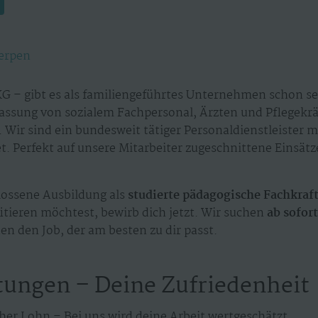
erpen
G – gibt es als familiengeführtes Unternehmen schon sei
assung von sozialem Fachpersonal, Ärzten und Pflegekr
 Wir sind ein bundesweit tätiger Personaldienstleister 
. Perfekt auf unsere Mitarbeiter zugeschnittene Einsät
ossene Ausbildung als
studierte pädagogische Fachkraf
itieren möchtest, bewirb dich jetzt. Wir suchen
ab sofor
en den Job, der am besten zu dir passt.
tungen – Deine Zufriedenheit
her Lohn – Bei uns wird deine Arbeit wertgeschätzt