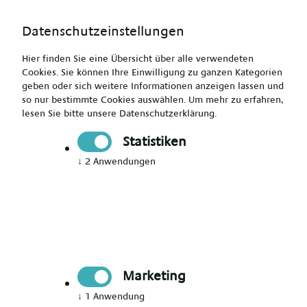
Datenschutzeinstellungen
Hier finden Sie eine Übersicht über alle verwendeten
Cookies. Sie können Ihre Einwilligung zu ganzen Kategorien
geben oder sich weitere Informationen anzeigen lassen und
so nur bestimmte Cookies auswählen.
Um mehr zu erfahren,
Studierte pädagogische Fachkraft (m/w/d) -
lesen Sie bitte unsere
Datenschutzerklärung
.
Leverkusen und Umgebung
Statistiken
↓
2
Anwendungen
Drucken
Senden
Jetzt bewerben
Marketing
Pädagogik
↓
1
Anwendung